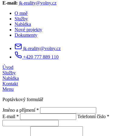
E-mail:
jk-reality@volny.cz
O mně
Služby
Nabídka
Nové projekty
Dokumenty
jk-reality@volny.cz
+420 777 889 110
Úvod
Služby
Nabídka
Kontakt
Menu
Poptávkový formulář
Jméno a příjmení *
E-mail *
Telefonní číslo *